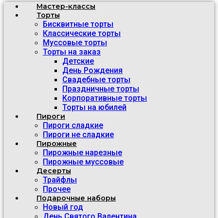
Мастер-классы
Торты
Бисквитные торты
Классические торты
Муссовые торты
Торты на заказ
Детские
День Рождения
Свадебные торты
Праздничные торты
Корпоративные торты
Торты на юбилей
Пироги
Пироги сладкие
Пироги не сладкие
Пирожные
Пирожные нарезные
Пирожные муссовые
Десерты
Трайфлы
Прочее
Подарочные наборы
Новый год
День Святого Валентина