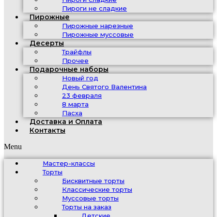
Пироги не сладкие
Пирожные
Пирожные нарезные
Пирожные муссовые
Десерты
Трайфлы
Прочее
Подарочные наборы
Новый год
День Святого Валентина
23 февраля
8 марта
Пасха
Доставка и Оплата
Контакты
Menu
Мастер-классы
Торты
Бисквитные торты
Классические торты
Муссовые торты
Торты на заказ
Детские