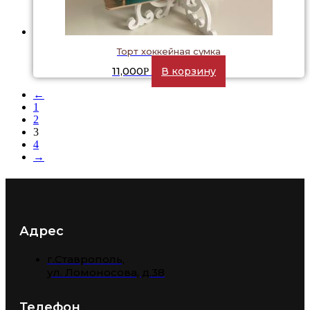
Торт хоккейная сумка
11,000
В корзину
Р
←
1
2
3
4
→
Адрес
г.Ставрополь,
​ул. Ломоносова, д.38
Телефон