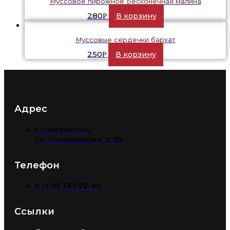
Муссовое пирожное Бесконечная малина
280
В корзину
Р
Муссовые сердечки бархат
250
В корзину
Р
Адрес
г.Ставрополь,
​ул. Ломоносова, д.38
Телефон
8 (928)
361-72-90
Ссылки