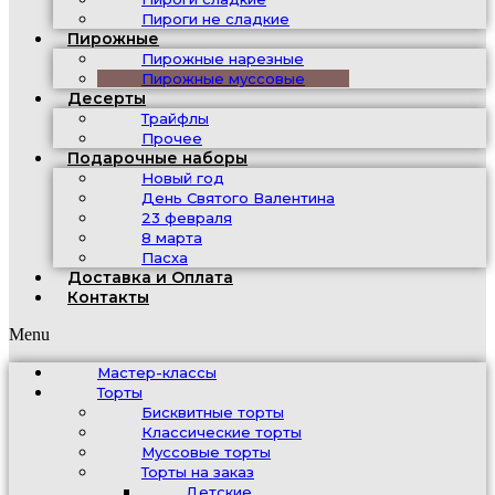
Пироги не сладкие
Пирожные
Пирожные нарезные
Пирожные муссовые
Десерты
Трайфлы
Прочее
Подарочные наборы
Новый год
День Святого Валентина
23 февраля
8 марта
Пасха
Доставка и Оплата
Контакты
Menu
Мастер-классы
Торты
Бисквитные торты
Классические торты
Муссовые торты
Торты на заказ
Детские