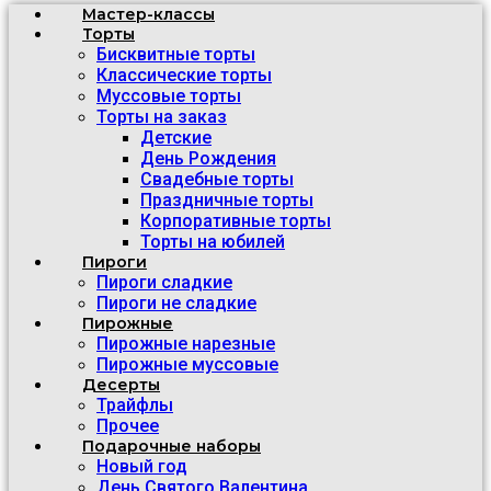
Мастер-классы
Торты
Бисквитные торты
Классические торты
Муссовые торты
Торты на заказ
Детские
День Рождения
Свадебные торты
Праздничные торты
Корпоративные торты
Торты на юбилей
Пироги
Пироги сладкие
Пироги не сладкие
Пирожные
Пирожные нарезные
Пирожные муссовые
Десерты
Трайфлы
Прочее
Подарочные наборы
Новый год
День Святого Валентина