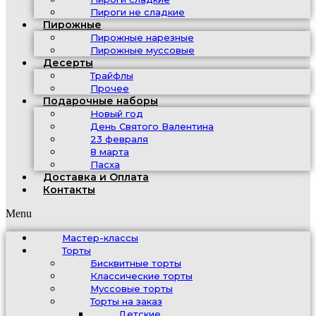
Пироги не сладкие
Пирожные
Пирожные нарезные
Пирожные муссовые
Десерты
Трайфлы
Прочее
Подарочные наборы
Новый год
День Святого Валентина
23 февраля
8 марта
Пасха
Доставка и Оплата
Контакты
Menu
Мастер-классы
Торты
Бисквитные торты
Классические торты
Муссовые торты
Торты на заказ
Детские