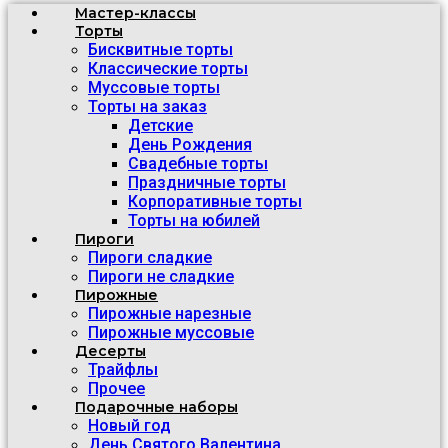
Мастер-классы
Торты
Бисквитные торты
Классические торты
Муссовые торты
Торты на заказ
Детские
День Рождения
Свадебные торты
Праздничные торты
Корпоративные торты
Торты на юбилей
Пироги
Пироги сладкие
Пироги не сладкие
Пирожные
Пирожные нарезные
Пирожные муссовые
Десерты
Трайфлы
Прочее
Подарочные наборы
Новый год
День Святого Валентина