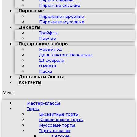
Пироги не сладкие
Пирожные
Пирожные нарезные
Пирожные муссовые
Десерты
Трайфлы
Прочее
Подарочные наборы
Новый год
День Святого Валентина
23 февраля
8 марта
Пасха
Доставка и Оплата
Контакты
Menu
Мастер-классы
Торты
Бисквитные торты
Классические торты
Муссовые торты
Торты на заказ
Детские