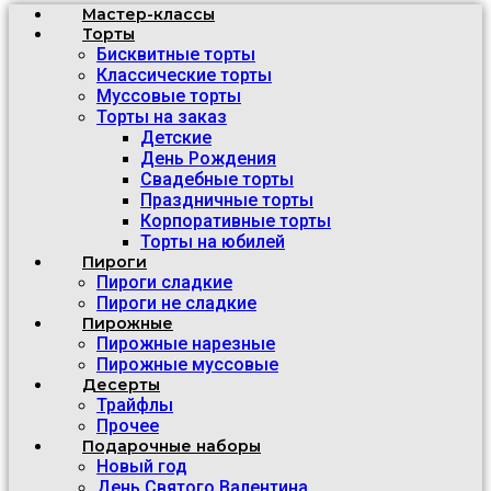
Мастер-классы
Торты
Бисквитные торты
Классические торты
Муссовые торты
Торты на заказ
Детские
День Рождения
Свадебные торты
Праздничные торты
Корпоративные торты
Торты на юбилей
Пироги
Пироги сладкие
Пироги не сладкие
Пирожные
Пирожные нарезные
Пирожные муссовые
Десерты
Трайфлы
Прочее
Подарочные наборы
Новый год
День Святого Валентина