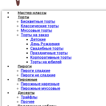
Мастер-классы
Торты
Бисквитные торты
Классические торты
Муссовые торты
Торты на заказ
Детские
День Рождения
Свадебные торты
Праздничные торты
Корпоративные торты
Торты на юбилей
Пироги
Пироги сладкие
Пироги не сладкие
Пирожные
Пирожные нарезные
Пирожные муссовые
Десерты
Трайфлы
Прочее