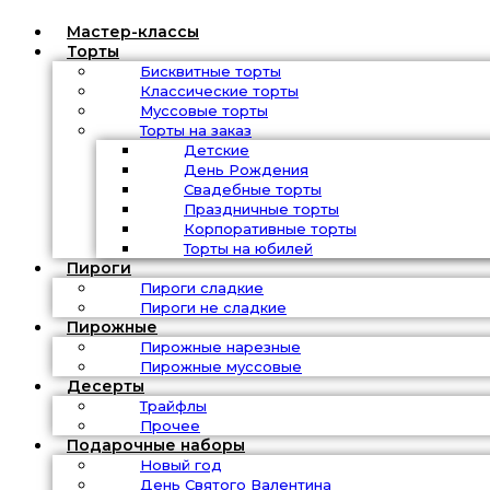
Мастер-классы
Торты
Бисквитные торты
Классические торты
Муссовые торты
Торты на заказ
Детские
День Рождения
Свадебные торты
Праздничные торты
Корпоративные торты
Торты на юбилей
Пироги
Пироги сладкие
Пироги не сладкие
Пирожные
Пирожные нарезные
Пирожные муссовые
Десерты
Трайфлы
Прочее
Подарочные наборы
Новый год
День Святого Валентина