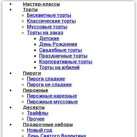
Мастер-классы
Торты
Бисквитные торты
Классические торты
Муссовые торты
Торты на заказ
Детские
День Рождения
Свадебные торты
Праздничные торты
Корпоративные торты
Торты на юбилей
Пироги
Пироги сладкие
Пироги не сладкие
Пирожные
Пирожные нарезные
Пирожные муссовые
Десерты
Трайфлы
Прочее
Подарочные наборы
Новый год
День Святого Валентина