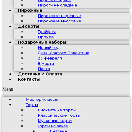
Пироги не сладкие
Пирожные
Пирожные нарезные
Пирожные муссовые
Десерты
Трайфлы
Прочее
Подарочные наборы
Новый год
День Святого Валентина
23 февраля
8 марта
Пасха
Доставка и Оплата
Контакты
Menu
Мастер-классы
Торты
Бисквитные торты
Классические торты
Муссовые торты
Торты на заказ
Детские