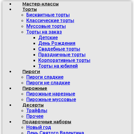
Мастер-классы
Торты
Бисквитные торты
Классические торты
Муссовые торты
Торты на заказ
Детские
День Рождения
Свадебные торты
Праздничные торты
Корпоративные торты
Торты на юбилей
Пироги
Пироги сладкие
Пироги не сладкие
Пирожные
Пирожные нарезные
Пирожные муссовые
Десерты
Трайфлы
Прочее
Подарочные наборы
Новый год
День Святого Валентина