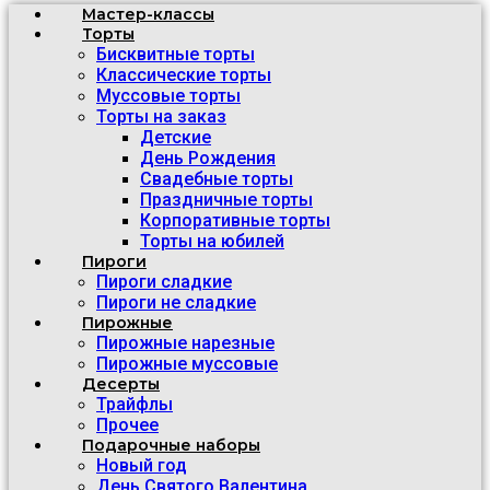
Мастер-классы
Торты
Бисквитные торты
Классические торты
Муссовые торты
Торты на заказ
Детские
День Рождения
Свадебные торты
Праздничные торты
Корпоративные торты
Торты на юбилей
Пироги
Пироги сладкие
Пироги не сладкие
Пирожные
Пирожные нарезные
Пирожные муссовые
Десерты
Трайфлы
Прочее
Подарочные наборы
Новый год
День Святого Валентина