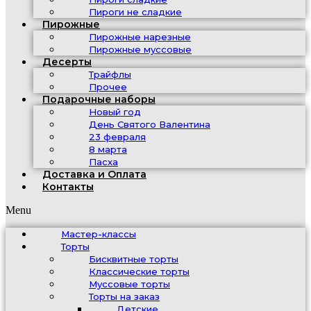
Пироги не сладкие
Пирожные
Пирожные нарезные
Пирожные муссовые
Десерты
Трайфлы
Прочее
Подарочные наборы
Новый год
День Святого Валентина
23 февраля
8 марта
Пасха
Доставка и Оплата
Контакты
Menu
Мастер-классы
Торты
Бисквитные торты
Классические торты
Муссовые торты
Торты на заказ
Детские