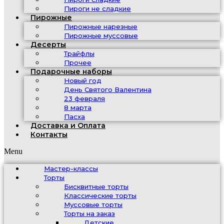
Пироги не сладкие
Пирожные
Пирожные нарезные
Пирожные муссовые
Десерты
Трайфлы
Прочее
Подарочные наборы
Новый год
День Святого Валентина
23 февраля
8 марта
Пасха
Доставка и Оплата
Контакты
Menu
Мастер-классы
Торты
Бисквитные торты
Классические торты
Муссовые торты
Торты на заказ
Детские