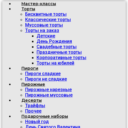
Мастер-классы
Торты
Бисквитные торты
Классические торты
Муссовые торты
Торты на заказ
Детские
День Рождения
Свадебные торты
Праздничные торты
Корпоративные торты
Торты на юбилей
Пироги
Пироги сладкие
Пироги не сладкие
Пирожные
Пирожные нарезные
Пирожные муссовые
Десерты
Трайфлы
Прочее
Подарочные наборы
Новый год
День Святого Валентина